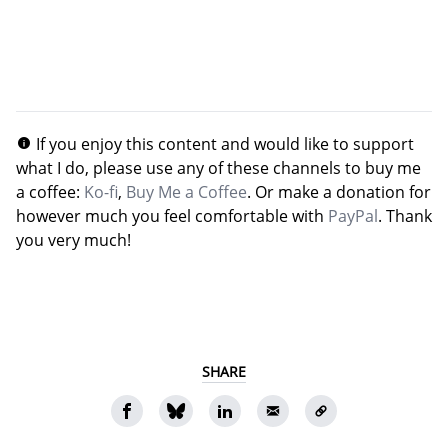
If you enjoy this content and would like to support
what I do, please use any of these channels to buy me
a coffee:
Ko-fi
,
Buy Me a Coffee
. Or make a donation for
however much you feel comfortable with
PayPal
. Thank
you very much!
SHARE