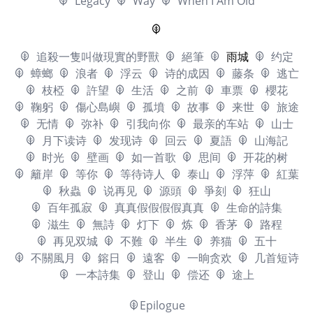
Legacy
Way
When I Am Old
追殺一隻叫做現實的野獸
絕筆
雨城
约定
蟑螂
浪者
浮云
诗的成因
藤条
逃亡
枝椏
許望
生活
之前
車票
櫻花
鞠躬
傷心島嶼
孤墳
故事
来世
旅途
无情
弥补
引我向你
最亲的车站
山士
月下读诗
发现诗
回云
夏語
山海記
时光
壁画
如一首歌
思间
开花的树
籬岸
等你
等待诗人
泰山
浮萍
紅葉
秋蟲
说再见
源頭
爭刻
狂山
百年孤寂
真真假假假假真真
生命的詩集
滋生
無詩
灯下
炼
香茅
路程
再见双城
不難
半生
养猫
五十
不關風月
鎔日
遠客
一晌贪欢
几首短诗
一本詩集
登山
偿还
途上
Epilogue