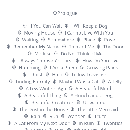
Prologue
If You Can Wait
I Will Keep a Dog
Moving House
I Cannot Live With You
Waiting
Somewhere
Place
Rose
Remember My Name
Think of Me
The Door
Mollusc
Do Not Think of Me
I Always Choose You First
How Do You Live
Humming
I Am a Poem
Growing Pains
Ghost
Hold
Fellow Travellers
Finding Eternity
Maybe I Was a Cat
A Telly
A Few Winters Ago
A Beautiful Mind
A Beautiful Thing
A Hunch and a Dog
Beautiful Creatures
Unwanted
The Dust in the House
The Little Mermaid
Rain
Run
Wander
Truce
A Cat From My Next Door
In Ruin
Twenties