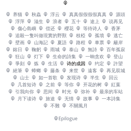
养猫
秋蟲
浮云
真真假假假假真真
源頭
浮萍
滋生
浪者
五十
途上
说再见
傷心島嶼
偿还
櫻花
等待诗人
香茅
追殺一隻叫做現實的野獸
枝椏
孤墳
逃亡
壁画
山海記
夏語
路程
車票
籬岸
鎔日
鞠躬
雨城
泰山
無詩
百年孤寂
狂山
灯下
生命的詩集
一晌贪欢
登山
爭刻
炼
生活
诗的成因
约定
許望
絕筆
蟑螂
藤条
来世
遠客
再见双城
山士
如一首歌
发现诗
半生
回云
几首短诗
之前
等你
开花的树
紅葉
引我向你
思间
时光
弥补
最亲的车站
月下读诗
旅途
无情
故事
一本詩集
不難
不關風月
Epilogue