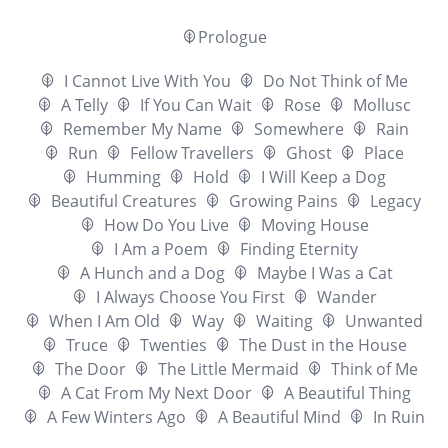
Prologue
I Cannot Live With You
Do Not Think of Me
A Telly
If You Can Wait
Rose
Mollusc
Remember My Name
Somewhere
Rain
Run
Fellow Travellers
Ghost
Place
Humming
Hold
I Will Keep a Dog
Beautiful Creatures
Growing Pains
Legacy
How Do You Live
Moving House
I Am a Poem
Finding Eternity
A Hunch and a Dog
Maybe I Was a Cat
I Always Choose You First
Wander
When I Am Old
Way
Waiting
Unwanted
Truce
Twenties
The Dust in the House
The Door
The Little Mermaid
Think of Me
A Cat From My Next Door
A Beautiful Thing
A Few Winters Ago
A Beautiful Mind
In Ruin