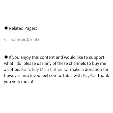
Related Pages:
Twenties (print)
If you enjoy this content and would like to support
what I do, please use any of these channels to buy me
a coffee:
Ko-fi
,
Buy Me a Coffee
. Or make a donation for
however much you feel comfortable with
PayPal
. Thank
you very much!