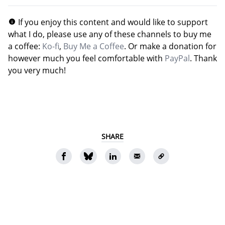
If you enjoy this content and would like to support
what I do, please use any of these channels to buy me
a coffee:
Ko-fi
,
Buy Me a Coffee
. Or make a donation for
however much you feel comfortable with
PayPal
. Thank
you very much!
SHARE