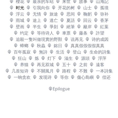
櫻花
最亲的车站
来世
故事
山海記
时光
引我向你
开花的树
山士
孤墳
浮云
无情
旅途
思间
鞠躬
弥补
雨城
途上
逃亡
夏語
回云
香茅
壁画
半生
爭刻
絕筆
籬岸
紅葉
约定
等待诗人
車票
藤条
許望
追殺一隻叫做現實的野獸
说再见
诗的成因
蟑螂
秋蟲
鎔日
真真假假假假真真
百年孤寂
無詩
生活
登山
生命的詩集
狂山
炼
灯下
滋生
源頭
浮萍
养猫
再见双城
五十
之前
遠客
几首短诗
不關風月
路程
不難
一本詩集
一晌贪欢
发现诗
等你
傷心島嶼
偿还
Epilogue