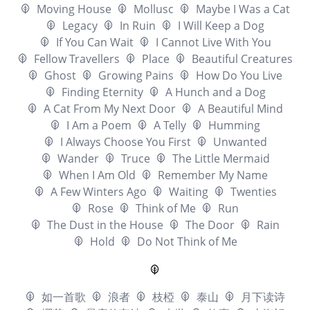
Moving House
Mollusc
Maybe I Was a Cat
Legacy
In Ruin
I Will Keep a Dog
If You Can Wait
I Cannot Live With You
Fellow Travellers
Place
Beautiful Creatures
Ghost
Growing Pains
How Do You Live
Finding Eternity
A Hunch and a Dog
A Cat From My Next Door
A Beautiful Mind
I Am a Poem
A Telly
Humming
I Always Choose You First
Unwanted
Wander
Truce
The Little Mermaid
When I Am Old
Remember My Name
A Few Winters Ago
Waiting
Twenties
Rose
Think of Me
Run
The Dust in the House
The Door
Rain
Hold
Do Not Think of Me
如一首歌
浪者
枝椏
泰山
月下读诗