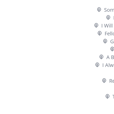
Som
I Wil
Fell
G
A B
I Al
R