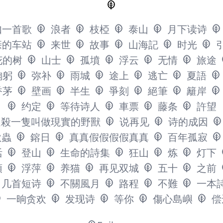
如一首歌
浪者
枝椏
泰山
月下读诗
亲的车站
来世
故事
山海記
时光
花的树
山士
孤墳
浮云
无情
旅途
鞠躬
弥补
雨城
途上
逃亡
夏語
香茅
壁画
半生
爭刻
絕筆
籬岸
约定
等待诗人
車票
藤条
許望
追殺一隻叫做現實的野獸
说再见
诗的成因
秋蟲
鎔日
真真假假假假真真
百年孤寂
活
登山
生命的詩集
狂山
炼
灯下
頭
浮萍
养猫
再见双城
五十
之前
几首短诗
不關風月
路程
不難
一本
一晌贪欢
发现诗
等你
傷心島嶼
偿