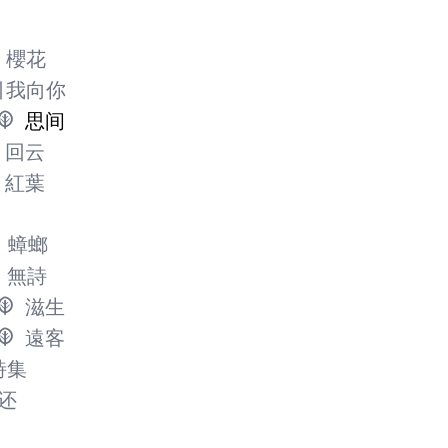
櫻花
引我向你
思间
回云
紅葉
蟑螂
無詩
滋生
遠客
詩集
还