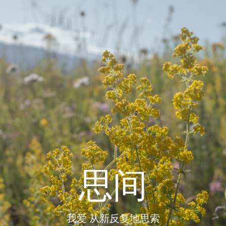
思间
我爱 从新反复地思索