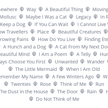
ewhere
Way
A Beautiful Thing
Movin
Mollusc
Maybe I Was a Cat
Legacy
In 
l Keep a Dog
If You Can Wait
I Cannot Live
ow Travellers
Place
Beautiful Creatures
rowing Pains
How Do You Live
Finding Ete
A Hunch and a Dog
A Cat From My Next Do
eautiful Mind
I Am a Poem
A Telly
Hu
ways Choose You First
Unwanted
Wander
The Little Mermaid
When I Am Old
emember My Name
A Few Winters Ago
Wa
Twenties
Rose
Think of Me
Run
The Dust in the House
The Door
Rain
Do Not Think of Me