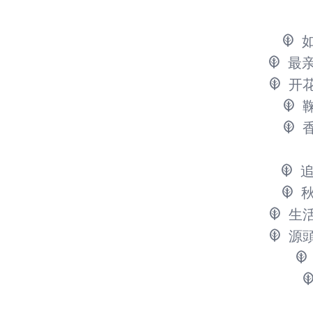
最
开
生
源