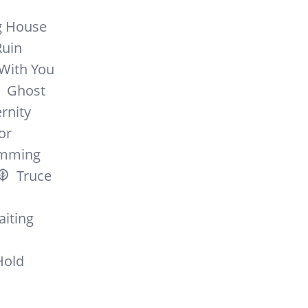
g House
Ruin
 With You
Ghost
rnity
or
mming
Truce
iting
Hold