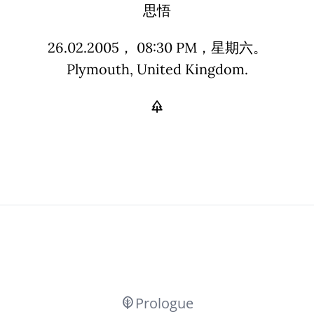
思悟
26.02.2005， 08:30 PM，星期六。
Plymouth, United Kingdom.
Prologue