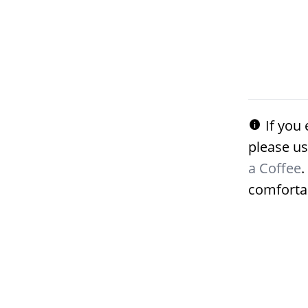
If you 
please us
a Coffee
.
comforta