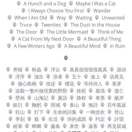
A Hunch and a Dog
Maybe I Was a Cat
I Always Choose You First
Wander
When I Am Old
Way
Waiting
Unwanted
Truce
Twenties
The Dust in the House
The Door
The Little Mermaid
Think of Me
A Cat From My Next Door
A Beautiful Thing
A Few Winters Ago
A Beautiful Mind
In Ruin
养猫
秋蟲
浮云
真真假假假假真真
源頭
浮萍
滋生
浪者
五十
途上
说再见
傷心島嶼
偿还
櫻花
等待诗人
香茅
追殺一隻叫做現實的野獸
枝椏
孤墳
逃亡
壁画
山海記
夏語
路程
車票
籬岸
鎔日
鞠躬
雨城
泰山
無詩
百年孤寂
狂山
灯下
生命的詩集
一晌贪欢
登山
爭刻
炼
生活
诗的成因
约定
許望
絕筆
蟑螂
藤条
来世
遠客
再见双城