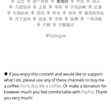
山士
如一首歌
发现诗
半生
回云
几首短诗
之前
等你
开花的树
紅葉
引我向你
思间
时光
弥补
最亲的车站
月下读诗
旅途
无情
故事
一本詩集
不難
不關風月
Epilogue
If you enjoy this content and would like to support
what I do, please use any of these channels to buy me
a coffee:
Ko-fi
,
Buy Me a Coffee
. Or make a donation for
however much you feel comfortable with
PayPal
. Thank
you very much!