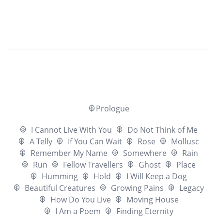
Prologue
I Cannot Live With You
Do Not Think of Me
A Telly
If You Can Wait
Rose
Mollusc
Remember My Name
Somewhere
Rain
Run
Fellow Travellers
Ghost
Place
Humming
Hold
I Will Keep a Dog
Beautiful Creatures
Growing Pains
Legacy
How Do You Live
Moving House
I Am a Poem
Finding Eternity