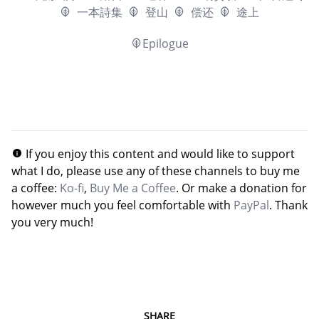
一本詩集
登山
偿还
途上
Epilogue
If you enjoy this content and would like to support
what I do, please use any of these channels to buy me
a coffee:
Ko-fi
,
Buy Me a Coffee
. Or make a donation for
however much you feel comfortable with
PayPal
. Thank
you very much!
SHARE