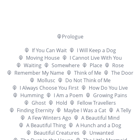
Prologue
If You Can Wait
I Will Keep a Dog
Moving House
I Cannot Live With You
Waiting
Somewhere
Place
Rose
Remember My Name
Think of Me
The Door
Mollusc
Do Not Think of Me
I Always Choose You First
How Do You Live
Humming
I Am a Poem
Growing Pains
Ghost
Hold
Fellow Travellers
Finding Eternity
Maybe I Was a Cat
A Telly
A Few Winters Ago
A Beautiful Mind
A Beautiful Thing
A Hunch and a Dog
Beautiful Creatures
Unwanted