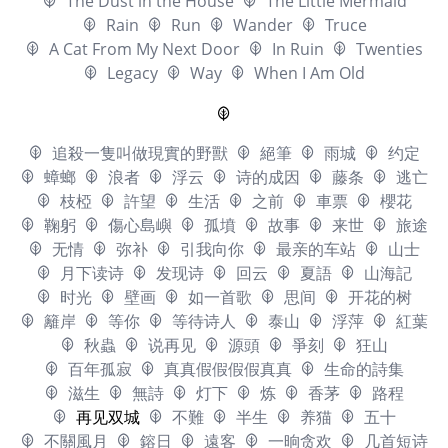
The Dust in the House
The Little Mermaid
Rain
Run
Wander
Truce
A Cat From My Next Door
In Ruin
Twenties
Legacy
Way
When I Am Old
追殺一隻叫做現實的野獸
絕筆
雨城
约定
蟑螂
浪者
浮云
诗的成因
藤条
逃亡
枝椏
許望
生活
之前
車票
櫻花
鞠躬
傷心島嶼
孤墳
故事
来世
旅途
无情
弥补
引我向你
最亲的车站
山士
月下读诗
发现诗
回云
夏語
山海記
时光
壁画
如一首歌
思间
开花的树
籬岸
等你
等待诗人
泰山
浮萍
紅葉
秋蟲
说再见
源頭
爭刻
狂山
百年孤寂
真真假假假假真真
生命的詩集
滋生
無詩
灯下
炼
香茅
路程
再见双城
不難
半生
养猫
五十
不關風月
鎔日
遠客
一晌贪欢
几首短诗